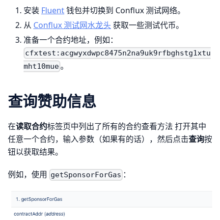
安装
Fluent
钱包并切换到 Conflux 测试网络。
从
Conflux 测试网水龙头
获取一些测试代币。
准备一个合约地址，例如：
cfxtest:acgwyxdwpc8475n2na9uk9rfbghstg1xtu
。
mht10mue
查询赞助信息
在
读取合约
标签页中列出了所有的合约查看方法 打开其中
任意一个合约，输入参数（如果有的话），然后点击
查询
按
钮以获取结果。
例如，使用
：
getSponsorForGas