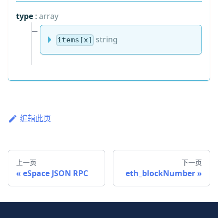
type
:
array
string
items[x]
编辑此页
上一页
下一页
eSpace JSON RPC
eth_blockNumber