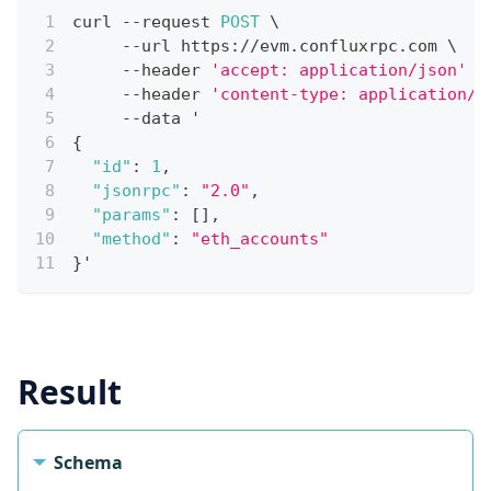
curl 
--
request 
POST
 \
--
url https
:
/
/
evm
.
confluxrpc
.
com
 \
--
header 
'accept: application/json'
 \
--
header 
'content-type: application/j
--
data '
{
"id"
:
1
,
"jsonrpc"
:
"2.0"
,
"params"
:
[
]
,
"method"
:
"eth_accounts"
}
'
Send Request
Result
Schema