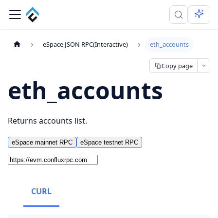
eSpace JSON RPC(Interactive)
eth_accounts
Copy page
eth_accounts
Returns accounts list.
eSpace mainnet RPC
eSpace testnet RPC
CURL